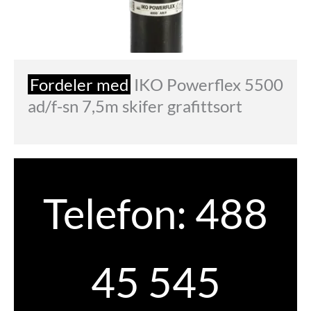
Fordeler med
IKO Powerflex 5500
ad/f-sn 7,5m skifer grafittsort
Telefon:
488
45 545