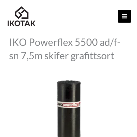
Hopp
rett
til
innholdet
IKO Powerflex 5500 ad/f-
sn 7,5m skifer grafittsort